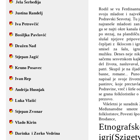
Jela Šerbeđija
Rodil se vu Ferdinant
Justina Randelj
svoju mladost i najvek
Podravski Sesvetaj. Tu j
Iva Petrovčić
najraneše mladosti za
ga se najti okre kanala 
po stezaj, na plandišču
Bosiljka Pavlović
slušal njejove pripo
čepljati z šklocom i igr
Dražen Nađ
smisel za šalu, igr
mužiku. Denes neje nik
Stjepan Jagić
sačemu sesvetskom kajka
del života, nasluvaval,
Kruno Posavec
patri. Skupil je na iljad
basne, romane... Pun
Ivan Rep
napisal je svoje životn
pastirov, koje prectav
Podravine, vreč i širše o
Andrija Husnjak
se grana folkloristike 
prezovo.
Luka Vlašić
Višeletni je suradnik 
Međunarodne smotre 
S
tjepan Zvonar
folkloristov, Povesti špo
Brođance,
Vlado Kirin
Etnografs
Darinka i Zorko Vedrina
igri(Szige