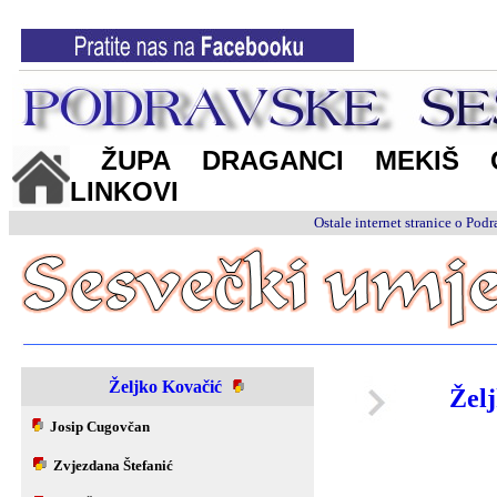
ŽUPA
DRAGANCI
MEKIŠ
LINKOVI
Ostale internet stranice o Po
Željko Kovačić
Žel
Josip Cugovčan
Zvjezdana Štefanić