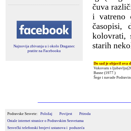
___________________________________
čuva različ
i vatreno 
časopisi, 
kolovrati,
starih neko
Najnovija zbivanja u i okolo Draganec
pratite na Facebooku
Do sad je objavil ova d
Vukovaru s ljubavlju(2
Basne (1977.)
Šege i navade Podravine
_______________________________________
Podravske Sesvete:
Položaj
Povijest
Priroda
Ostale internet stranice o Podravskim Sesvetama
Sesvečki telefonski brojevi ustanova i poduzeća