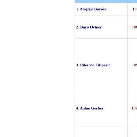
1. Alojzije Baroša
18
2. Đuro Ortner
188
3. Rikardo Filipašić
189
4. Antun Gerber
189