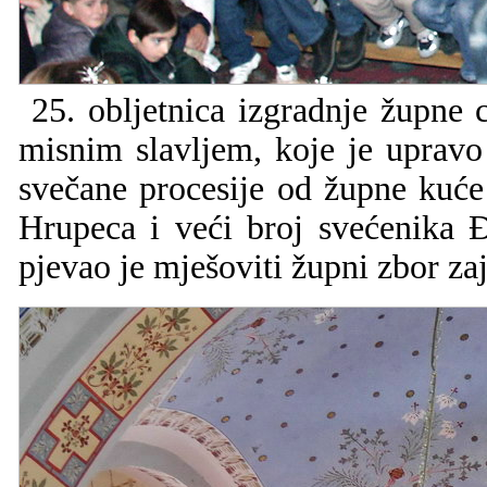
25. obljetnica izgradnje župne 
misnim slavljem, koje je uprav
svečane procesije od župne kuće
Hrupeca i veći broj svećenika 
pjevao je mješoviti župni zbor z