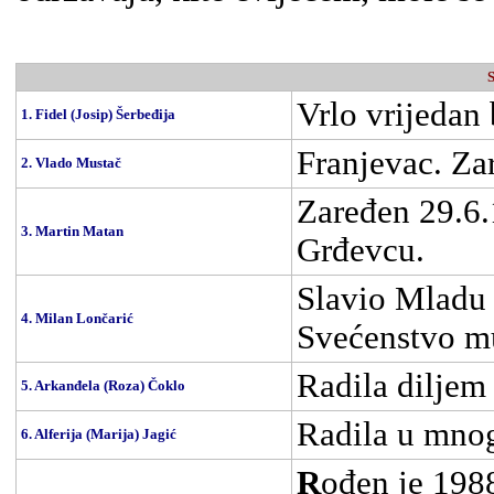
S
Vrlo vrijedan
1. Fidel (Josip) Šerbeđija
Franjevac. Za
2. Vlado Mustač
Zaređen 29.6
3. Martin Matan
Grđevcu.
Slavio Mladu
4. Milan Lončarić
Svećenstvo mu
Radila diljem
5. Arkanđela (Roza) Čoklo
Radila u mnog
6. Alferija (Marija) Jagić
R
ođen je 198