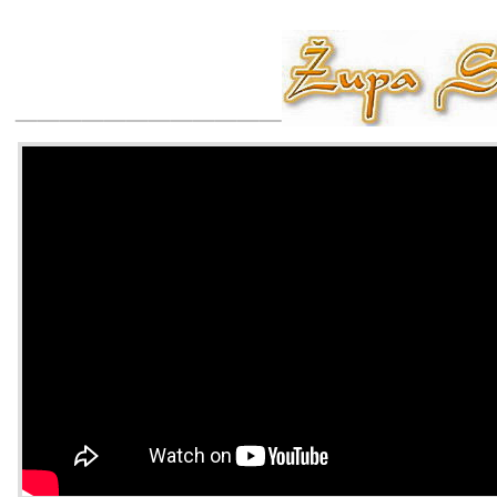
____________