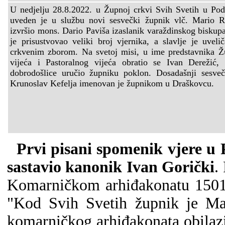
U nedjelju 28.8.2022. u Župnoj crkvi Svih Svetih u Po
uveden je u službu novi sesvečki župnik vlč. Mario R
izvršio mons. Dario Paviša izaslanik varaždinskog biskup
je prisustvovao veliki broj vjernika, a slavlje je uvel
crkvenim zborom. Na svetoj misi, u ime predstavnika
vijeća i Pastoralnog vijeća obratio se Ivan Derežić, t
dobrodošlice uručio župniku poklon. Dosadašnji sesveč
Krunoslav Kefelja imenovan je župnikom u Draškovcu.
Prvi pisani spomenik vjere u
sastavio kanonik Ivan Gorički
.
Komarničkom arhiđakonatu 1501. 
"Kod Svih Svetih župnik je Mar
komarničkog arhiđakonata obilaz