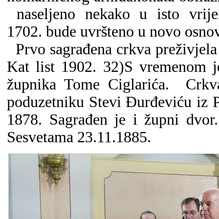
naseljeno nekako u isto vr
1702. bude uvršteno u novo osno
Prvo sagrađena crkva preživjela 
Kat
list 1902. 32)S vre
menom je
župnika Tome Ciglarića.
Crkv
poduzetniku Stevi Đurđeviću iz P
1878. Sagrađen je i župni dvor.
Sesvetama 23.11.1885.