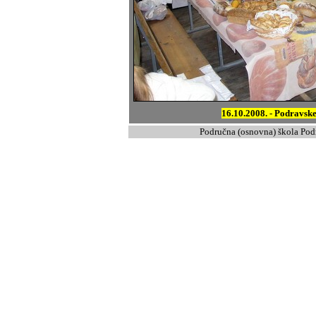
16.10.2008. - Podravske
Područna (osnovna) škola Pod