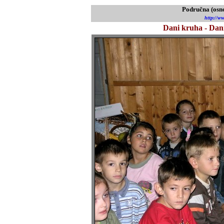
Područna (osno
http://ww
Dani kruha - Dani